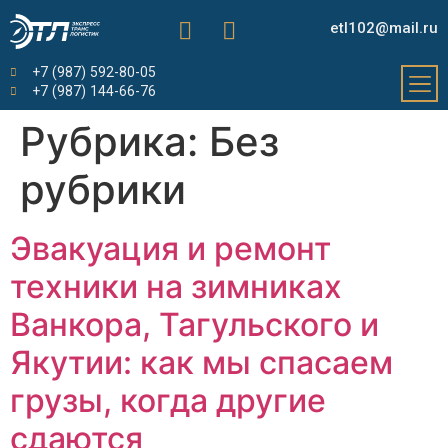
etl102@mail.ru
+7 (987) 592-80-05
+7 (987) 144-66-76
Рубрика:
Без
рубрики
Эвакуация и ремонт
техники на зимниках
Ванкора, Тагульского и
Якутии: как мы спасаем
грузы, когда другие
сдаются