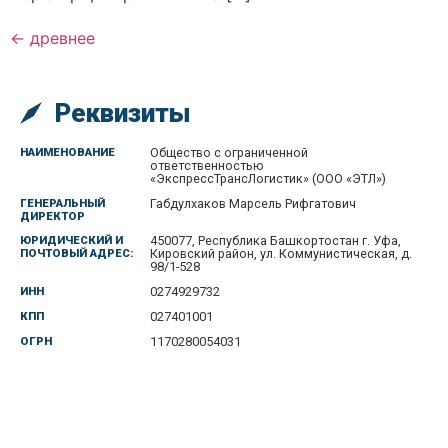
←
древнее
Реквизиты
НАИМЕНОВАНИЕ
Общество с ограниченной
ответственностью
«ЭкспрессТрансЛогистик» (ООО «ЭТЛ»)
ГЕНЕРАЛЬНЫЙ
Габдулхаков Марсель Рифгатович
ДИРЕКТОР
ЮРИДИЧЕСКИЙ И
450077, Республика Башкортостан г. Уфа,
ПОЧТОВЫЙ АДРЕС:
Кировский район, ул. Коммунистическая, д.
98/1-528
ИНН
0274929732
КПП
027401001
ОГРН
1170280054031